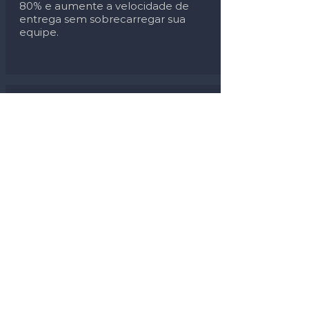
80% e aumente a velocidade de
entrega sem sobrecarregar sua
equipe.
Gestão
Estratégica
Dashboards de indicadores
(KPIs). Saiba exatamente seu
lucro por peça, produtividade
por técnico e previsibilidade de
caixa.