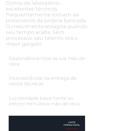
Donos de laboratório
excelentes técnicos
frequentemente tornam-se
prisioneiros da própria bancada.
O crescimento estagna quando
seu tempo acaba. Sem
processos, seu talento vira o
maior gargalo.
Dependência total da sua mão de
obra
Inconsistência na entrega de
novos técnicos
Lucratividade baixa frente ao
esforço hercúleoa mão de obra